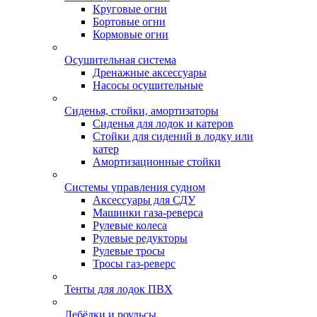
Круговые огни
Бортовые огни
Кормовые огни
Осушительная система
Дренажные аксессуары
Насосы осушительные
Сиденья, стойки, амортизаторы
Сиденья для лодок и катеров
Стойки для сидений в лодку или
катер
Амортизационные стойки
Системы управления судном
Аксессуары для СДУ
Машинки газа-реверса
Рулевые колеса
Рулевые редукторы
Рулевые тросы
Тросы газ-реверс
Тенты для лодок ПВХ
Лебёдки и роульсы