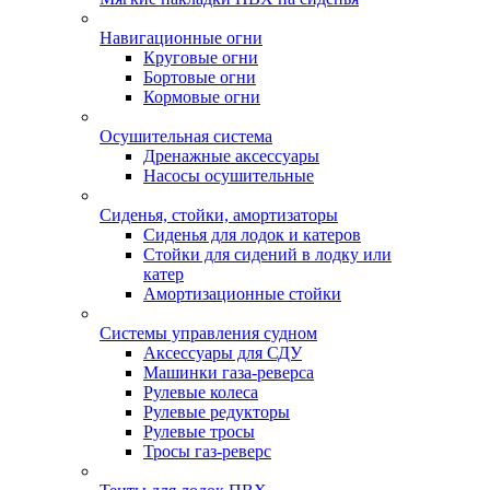
Навигационные огни
Круговые огни
Бортовые огни
Кормовые огни
Осушительная система
Дренажные аксессуары
Насосы осушительные
Сиденья, стойки, амортизаторы
Сиденья для лодок и катеров
Стойки для сидений в лодку или
катер
Амортизационные стойки
Системы управления судном
Аксессуары для СДУ
Машинки газа-реверса
Рулевые колеса
Рулевые редукторы
Рулевые тросы
Тросы газ-реверс