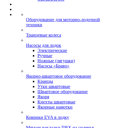
Оборудование для моторно-лодочной
техники
Транцевые колеса
Насосы для лодок
Электрические
Ручные
Ножные (лягушки)
Насосы «Браво»
Якорно-швартовое оборудование
Кранцы
Утки швартовые
Швартовое оборудование
Якоря
Кнехты швартовые
Якорные намотки
Коврики EVA в лодку
Мягкие накладки ПВХ на сиденья