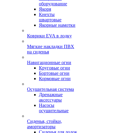
оборудование
Якоря
Кнехты
швартовые
Якорные намотки
Коврики EVA в лодку
Мягкие накладки ПВХ
на сиденья
Навигационные огни
Круговые огни
Бортовые огни
Кормовые огни
Осушительная система
Дренажные
аксессуары
Насосы
осушительные
Сиденья, стойки,
амортизаторы
Сиденья для лодок