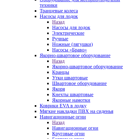
техники
Транцевые колеса
Насосы для лодок
Назад
Насосы для лодок
Электрические
Ручные
Ножные (лягушки)
Насосы «Браво»
Якорно-швартовое оборудование
Назад
Якорно-швартовое оборудование
Кранцы
Утки швартовые
Швартовое оборудование
Якоря
Кнехты швартовые
Якорные намотки
Коврики EVA в лодку
Мягкие накладки ПВХ на сиденья
Навигационные огни
Назад
Навигационные огни
Круговые огни