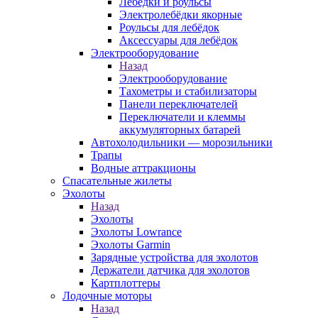
Лебёдки и роульсы
Электролебёдки якорные
Роульсы для лебёдок
Аксессуары для лебёдок
Электрооборудование
Назад
Электрооборудование
Тахометры и стабилизаторы
Панели переключателей
Переключатели и клеммы
аккумуляторных батарей
Автохолодильники — морозильники
Трапы
Водные аттракционы
Спасательные жилеты
Эхолоты
Назад
Эхолоты
Эхолоты Lowrance
Эхолоты Garmin
Зарядные устройства для эхолотов
Держатели датчика для эхолотов
Картплоттеры
Лодочные моторы
Назад