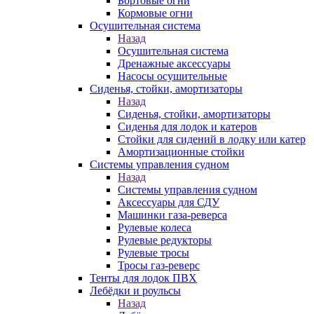
Бортовые огни
Кормовые огни
Осушительная система
Назад
Осушительная система
Дренажные аксессуары
Насосы осушительные
Сиденья, стойки, амортизаторы
Назад
Сиденья, стойки, амортизаторы
Сиденья для лодок и катеров
Стойки для сидений в лодку или катер
Амортизационные стойки
Системы управления судном
Назад
Системы управления судном
Аксессуары для СДУ
Машинки газа-реверса
Рулевые колеса
Рулевые редукторы
Рулевые тросы
Тросы газ-реверс
Тенты для лодок ПВХ
Лебёдки и роульсы
Назад