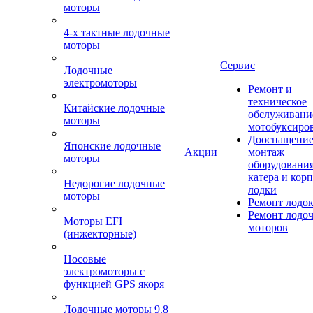
моторы
4-х тактные лодочные
моторы
Сервис
Лодочные
электромоторы
Ремонт и
техническое
Китайские лодочные
обслуживани
моторы
мотобуксиро
Дооснащение
Японские лодочные
Акции
монтаж
моторы
оборудования
катера и кор
Недорогие лодочные
лодки
моторы
Ремонт лодо
Ремонт лодо
Моторы EFI
моторов
(инжекторные)
Носовые
электромоторы с
функцией GPS якоря
Лодочные моторы 9.8