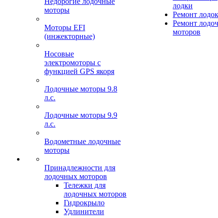
Недорогие лодочные
лодки
моторы
Ремонт лодо
Ремонт лодо
Моторы EFI
моторов
(инжекторные)
Носовые
электромоторы с
функцией GPS якоря
Лодочные моторы 9.8
л.с.
Лодочные моторы 9.9
л.с.
Водометные лодочные
моторы
Принадлежности для
лодочных моторов
Тележки для
лодочных моторов
Гидрокрыло
Удлинители