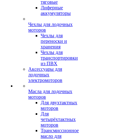
тяговые
Лиферные
аккумуляторы
Чехлы для лодочных
моторов
Чехлы для
переноски и
хранения
Чехлы для
транспортировки
из ПВХ
Аксессуары для
лодочных
электромоторов
Масла для лодочных
моторов
Для двухтактных
моторов
Для
четырёхтактных
моторов
Трансмиссионное
масло для