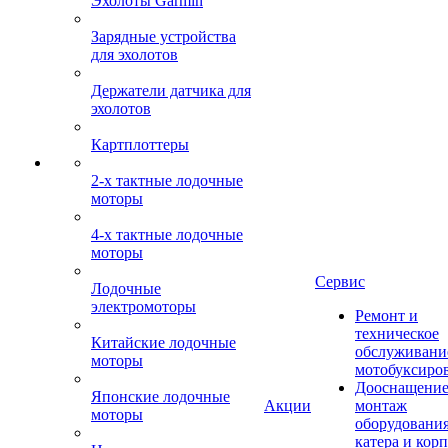
Эхолоты Garmin
Зарядные устройства
для эхолотов
Держатели датчика для
эхолотов
Картплоттеры
2-х тактные лодочные
моторы
4-х тактные лодочные
моторы
Сервис
Лодочные
электромоторы
Ремонт и
техническое
Китайские лодочные
обслуживани
моторы
мотобуксиро
Дооснащение
Японские лодочные
Акции
монтаж
моторы
оборудования
катера и кор