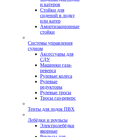
и катеров
Стойки для
сидений в лодку
или катер
Амортизационные
стойки
Системы управления
судном
Аксессуары для
СДУ
Машинки газа-
реверса
Рулевые колеса
Рулевые
редукторы
Рулевые тросы
Тросы газ-реверс
Тенты для лодок ПВХ
Лебёдки и роульсы
Электролебёдки
якорные
Роульсы для