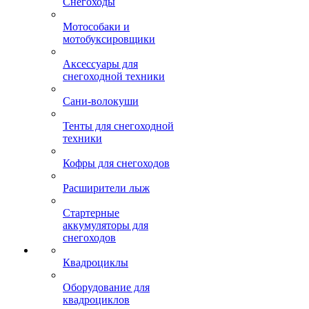
Снегоходы
Мотособаки и
мотобуксировщики
Аксессуары для
снегоходной техники
Сани-волокуши
Тенты для снегоходной
техники
Кофры для снегоходов
Расширители лыж
Стартерные
аккумуляторы для
снегоходов
Квадроциклы
Оборудование для
квадроциклов