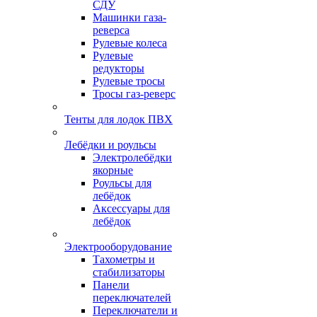
СДУ
Машинки газа-
реверса
Рулевые колеса
Рулевые
редукторы
Рулевые тросы
Тросы газ-реверс
Тенты для лодок ПВХ
Лебёдки и роульсы
Электролебёдки
якорные
Роульсы для
лебёдок
Аксессуары для
лебёдок
Электрооборудование
Тахометры и
стабилизаторы
Панели
переключателей
Переключатели и