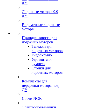
л.с.
Лодочные моторы 9.9
л.с.
Водометные лодочные
моторы
Принадлежности для
лодочных моторов
Тележки для
лодочных моторов
Гидрокрыло
Удлинители
румпеля
Стойки для
лодочных моторов
Комплекты для
переделки мотора под
ДУ
Свечи NGK
Электроподъемники