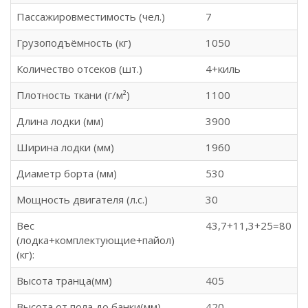
Пассажировместимость (чел.)
7
Грузоподъёмность (кг)
1050
Количество отсеков (шт.)
4+киль
Плотность ткани (г/м²)
1100
Длина лодки (мм)
3900
Ширина лодки (мм)
1960
Диаметр борта (мм)
530
Мощность двигателя (л.с.)
30
Вес
43,7+11,3+25=80
(лодка+комплектующие+пайол)
(кг):
Высота транца(мм)
405
Высота от пола до банки(мм)
420