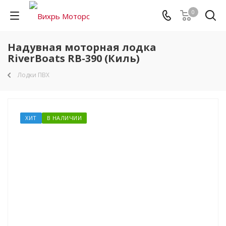
0
Надувная моторная лодка
RiverBoats RB-390 (Киль)
Лодки ПВХ
ХИТ
В НАЛИЧИИ