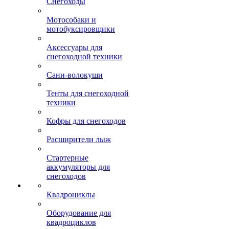
Снегоходы
Мотособаки и
мотобуксировщики
Аксессуары для
снегоходной техники
Сани-волокуши
Тенты для снегоходной
техники
Кофры для снегоходов
Расширители лыж
Стартерные
аккумуляторы для
снегоходов
Квадроциклы
Оборудование для
квадроциклов