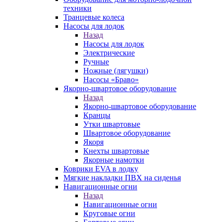
техники
Транцевые колеса
Насосы для лодок
Назад
Насосы для лодок
Электрические
Ручные
Ножные (лягушки)
Насосы «Браво»
Якорно-швартовое оборудование
Назад
Якорно-швартовое оборудование
Кранцы
Утки швартовые
Швартовое оборудование
Якоря
Кнехты швартовые
Якорные намотки
Коврики EVA в лодку
Мягкие накладки ПВХ на сиденья
Навигационные огни
Назад
Навигационные огни
Круговые огни