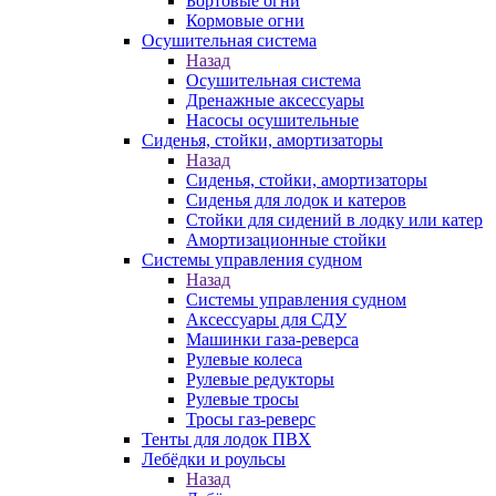
Бортовые огни
Кормовые огни
Осушительная система
Назад
Осушительная система
Дренажные аксессуары
Насосы осушительные
Сиденья, стойки, амортизаторы
Назад
Сиденья, стойки, амортизаторы
Сиденья для лодок и катеров
Стойки для сидений в лодку или катер
Амортизационные стойки
Системы управления судном
Назад
Системы управления судном
Аксессуары для СДУ
Машинки газа-реверса
Рулевые колеса
Рулевые редукторы
Рулевые тросы
Тросы газ-реверс
Тенты для лодок ПВХ
Лебёдки и роульсы
Назад