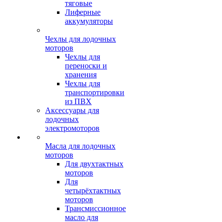
тяговые
Лиферные
аккумуляторы
Чехлы для лодочных
моторов
Чехлы для
переноски и
хранения
Чехлы для
транспортировки
из ПВХ
Аксессуары для
лодочных
электромоторов
Масла для лодочных
моторов
Для двухтактных
моторов
Для
четырёхтактных
моторов
Трансмиссионное
масло для