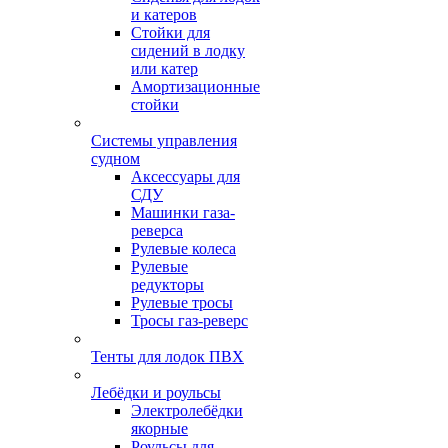
и катеров
Стойки для
сидений в лодку
или катер
Амортизационные
стойки
Системы управления
судном
Аксессуары для
СДУ
Машинки газа-
реверса
Рулевые колеса
Рулевые
редукторы
Рулевые тросы
Тросы газ-реверс
Тенты для лодок ПВХ
Лебёдки и роульсы
Электролебёдки
якорные
Роульсы для