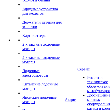
Эхолоты Garmin
Зарядные устройства
для эхолотов
Держатели датчика для
эхолотов
Картплоттеры
2-х тактные лодочные
моторы
4-х тактные лодочные
моторы
Сервис
Лодочные
электромоторы
Ремонт и
техническое
Китайские лодочные
обслуживани
моторы
мотобуксиро
Дооснащение
Японские лодочные
Акции
монтаж
моторы
оборудования
катера и кор