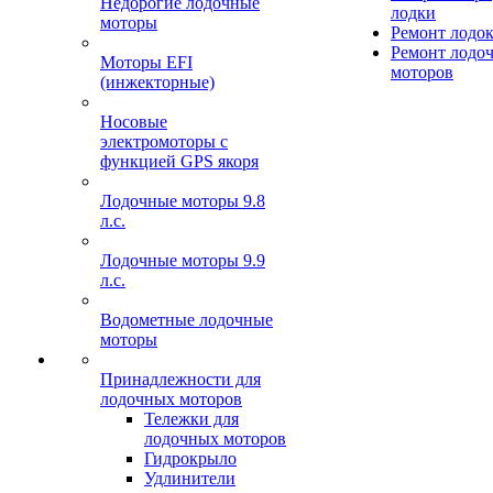
Недорогие лодочные
лодки
моторы
Ремонт лодо
Ремонт лодо
Моторы EFI
моторов
(инжекторные)
Носовые
электромоторы с
функцией GPS якоря
Лодочные моторы 9.8
л.с.
Лодочные моторы 9.9
л.с.
Водометные лодочные
моторы
Принадлежности для
лодочных моторов
Тележки для
лодочных моторов
Гидрокрыло
Удлинители