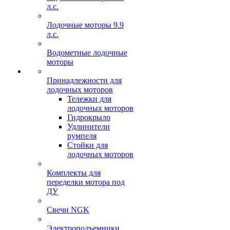
л.с.
Лодочные моторы 9.9
л.с.
Водометные лодочные
моторы
Принадлежности для
лодочных моторов
Тележки для
лодочных моторов
Гидрокрыло
Удлинители
румпеля
Стойки для
лодочных моторов
Комплекты для
переделки мотора под
ДУ
Свечи NGK
Электроподъемники