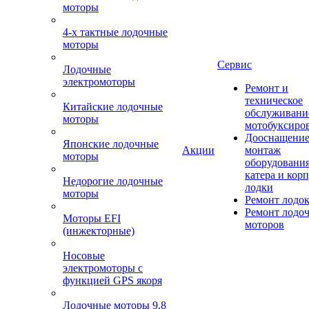
моторы
4-х тактные лодочные
моторы
Сервис
Лодочные
электромоторы
Ремонт и
техническое
Китайские лодочные
обслуживани
моторы
мотобуксиро
Дооснащение
Японские лодочные
Акции
монтаж
моторы
оборудования
катера и кор
Недорогие лодочные
лодки
моторы
Ремонт лодо
Ремонт лодо
Моторы EFI
моторов
(инжекторные)
Носовые
электромоторы с
функцией GPS якоря
Лодочные моторы 9.8