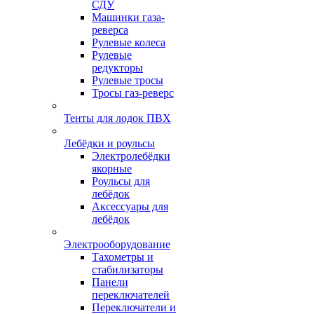
СДУ
Машинки газа-
реверса
Рулевые колеса
Рулевые
редукторы
Рулевые тросы
Тросы газ-реверс
Тенты для лодок ПВХ
Лебёдки и роульсы
Электролебёдки
якорные
Роульсы для
лебёдок
Аксессуары для
лебёдок
Электрооборудование
Тахометры и
стабилизаторы
Панели
переключателей
Переключатели и