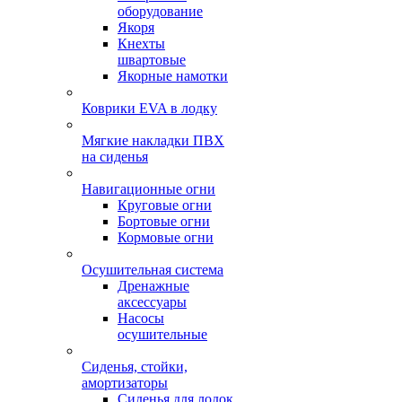
оборудование
Якоря
Кнехты
швартовые
Якорные намотки
Коврики EVA в лодку
Мягкие накладки ПВХ
на сиденья
Навигационные огни
Круговые огни
Бортовые огни
Кормовые огни
Осушительная система
Дренажные
аксессуары
Насосы
осушительные
Сиденья, стойки,
амортизаторы
Сиденья для лодок