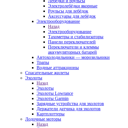
Лебёдки и роульсы
Электролебёдки якорные
Роульсы для лебёдок
Аксессуары для лебёдок
Электрооборудование
Назад
Электрооборудование
Тахометры и стабилизаторы
Панели переключателей
Переключатели и клеммы
аккумуляторных батарей
Автохолодильники — морозильники
Трапы
Водные аттракционы
Спасательные жилеты
Эхолоты
Назад
Эхолоты
Эхолоты Lowrance
Эхолоты Garmin
Зарядные устройства для эхолотов
Держатели датчика для эхолотов
Картплоттеры
Лодочные моторы
Назад