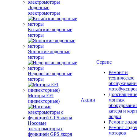
Лодочные
электромоторы
Китайские лодочные
моторы
Японские лодочные
моторы
Сервис
Ремонт и
Недорогие лодочные
техническое
моторы
обслуживани
мотобуксиро
Дооснащение
Моторы EFI
Акции
монтаж
(инжекторные)
оборудования
катера и кор
лодки
Ремонт лодо
Носовые
Ремонт лодо
электромоторы с
моторов
функцией GPS якоря