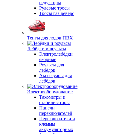
редукторы
Рулевые тросы
Тросы газ-реверс
Тенты для лодок ПВХ
Лебёдки и роульсы
Электролебёдки
якорные
Роульсы для
лебёдок
Аксессуары для
лебёдок
Электрооборудование
Тахометры и
стабилизаторы
Панели
переключателей
Переключатели и
клеммы
аккумуляторных