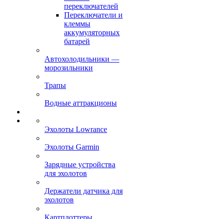
переключателей
Переключатели и
клеммы
аккумуляторных
батарей
Автохолодильники —
морозильники
Трапы
Водные аттракционы
Эхолоты Lowrance
Эхолоты Garmin
Зарядные устройства
для эхолотов
Держатели датчика для
эхолотов
Картплоттеры