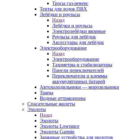
Тросы газ-реверс
Тенты для лодок ПВХ
Лебёдки и роульсы
Назад
Лебёдки и роульсы
Электролебёдки якорные
Роульсы для лебёдок
Аксессуары для лебёдок
Электрооборудование
Назад
Электрооборудование
Тахометры и стабилизаторы
Панели переключателей
Переключатели и клеммы
аккумуляторных батарей
Автохолодильники — морозильники
Трапы
Водные аттракционы
Спасательные жилеты
Эхолоты
Назад
Эхолоты
Эхолоты Lowrance
Эхолоты Garmin
Зарядные устройства для эхолотов