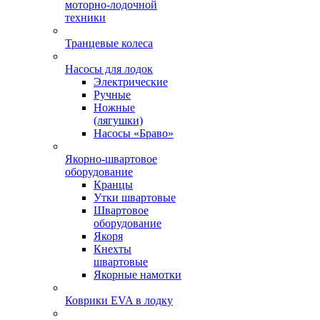
моторно-лодочной
техники
Транцевые колеса
Насосы для лодок
Электрические
Ручные
Ножные
(лягушки)
Насосы «Браво»
Якорно-швартовое
оборудование
Кранцы
Утки швартовые
Швартовое
оборудование
Якоря
Кнехты
швартовые
Якорные намотки
Коврики EVA в лодку