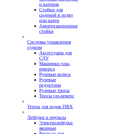
и катеров
Стойки для
сидений в лодку
или катер
Амортизационные
стойки
Системы управления
судном
Аксессуары для
СДУ
Машинки газа-
реверса
Рулевые колеса
Рулевые
редукторы
Рулевые тросы
Тросы газ-реверс
Тенты для лодок ПВХ
Лебёдки и роульсы
Электролебёдки
якорные
Роульсы для