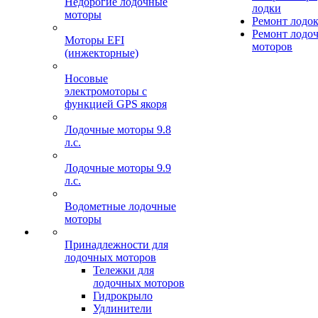
Недорогие лодочные
лодки
моторы
Ремонт лодо
Ремонт лодо
Моторы EFI
моторов
(инжекторные)
Носовые
электромоторы с
функцией GPS якоря
Лодочные моторы 9.8
л.с.
Лодочные моторы 9.9
л.с.
Водометные лодочные
моторы
Принадлежности для
лодочных моторов
Тележки для
лодочных моторов
Гидрокрыло
Удлинители