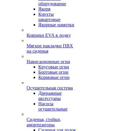
оборудование
Якоря
Кнехты
швартовые
Якорные намотки
Коврики EVA в лодку
Мягкие накладки ПВХ
на сиденья
Навигационные огни
Круговые огни
Бортовые огни
Кормовые огни
Осушительная система
Дренажные
аксессуары
Насосы
осушительные
Сиденья, стойки,
амортизаторы
Сиденья для лодок