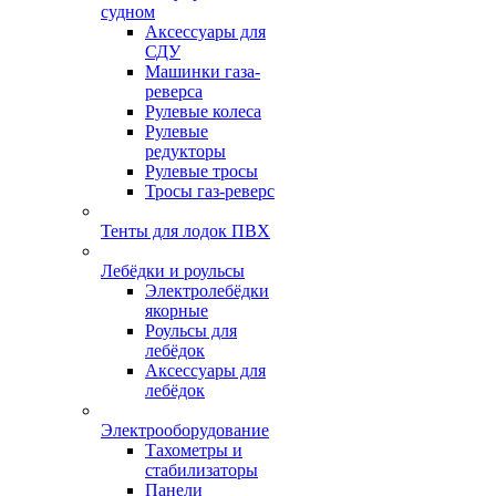
судном
Аксессуары для
СДУ
Машинки газа-
реверса
Рулевые колеса
Рулевые
редукторы
Рулевые тросы
Тросы газ-реверс
Тенты для лодок ПВХ
Лебёдки и роульсы
Электролебёдки
якорные
Роульсы для
лебёдок
Аксессуары для
лебёдок
Электрооборудование
Тахометры и
стабилизаторы
Панели