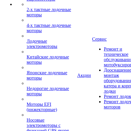
2-х тактные лодочные
моторы
4-х тактные лодочные
моторы
Сервис
Лодочные
электромоторы
Ремонт и
техническое
Китайские лодочные
обслуживани
моторы
мотобуксиро
Дооснащение
Японские лодочные
Акции
монтаж
моторы
оборудования
катера и кор
Недорогие лодочные
лодки
моторы
Ремонт лодо
Ремонт лодо
Моторы EFI
моторов
(инжекторные)
Носовые
электромоторы с
функцией GPS якоря