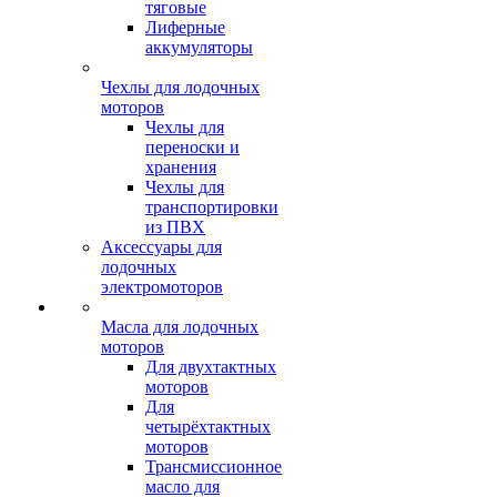
тяговые
Лиферные
аккумуляторы
Чехлы для лодочных
моторов
Чехлы для
переноски и
хранения
Чехлы для
транспортировки
из ПВХ
Аксессуары для
лодочных
электромоторов
Масла для лодочных
моторов
Для двухтактных
моторов
Для
четырёхтактных
моторов
Трансмиссионное
масло для