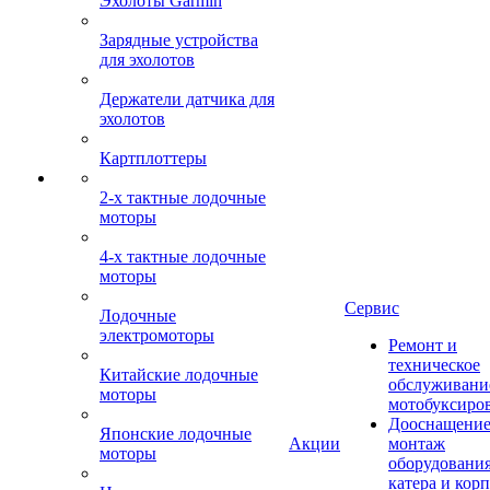
Эхолоты Garmin
Зарядные устройства
для эхолотов
Держатели датчика для
эхолотов
Картплоттеры
2-х тактные лодочные
моторы
4-х тактные лодочные
моторы
Сервис
Лодочные
электромоторы
Ремонт и
техническое
Китайские лодочные
обслуживани
моторы
мотобуксиро
Дооснащение
Японские лодочные
Акции
монтаж
моторы
оборудования
катера и кор