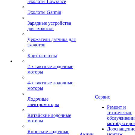
Эхолоты Lowrance
Эхолоты Garmin
Зарядные устройства
для эхолотов
Держатели датчика для
эхолотов
Картплоттеры
2-х тактные лодочные
моторы
4-х тактные лодочные
моторы
Сервис
Лодочные
электромоторы
Ремонт и
техническое
Китайские лодочные
обслуживани
моторы
мотобуксиро
Дооснащение
Японские лодочные
Акции
монтаж