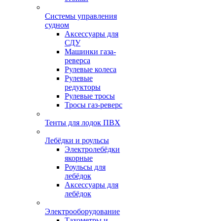
Системы управления
судном
Аксессуары для
СДУ
Машинки газа-
реверса
Рулевые колеса
Рулевые
редукторы
Рулевые тросы
Тросы газ-реверс
Тенты для лодок ПВХ
Лебёдки и роульсы
Электролебёдки
якорные
Роульсы для
лебёдок
Аксессуары для
лебёдок
Электрооборудование
Тахометры и