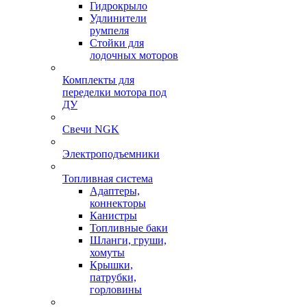
Гидрокрыло
Удлинители
румпеля
Стойки для
лодочных моторов
Комплекты для
переделки мотора под
ДУ
Свечи NGK
Электроподъемники
Топливная система
Адаптеры,
коннекторы
Канистры
Топливные баки
Шланги, груши,
хомуты
Крышки,
патрубки,
горловины