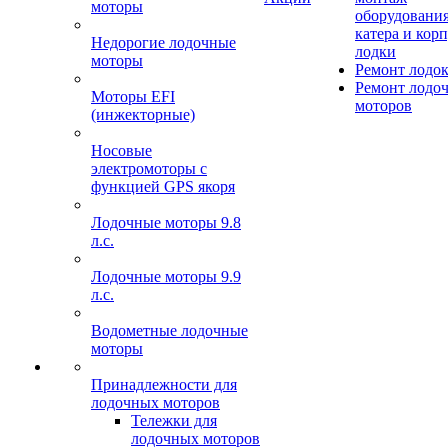
моторы
оборудования
катера и кор
Недорогие лодочные
лодки
моторы
Ремонт лодо
Ремонт лодо
Моторы EFI
моторов
(инжекторные)
Носовые
электромоторы с
функцией GPS якоря
Лодочные моторы 9.8
л.с.
Лодочные моторы 9.9
л.с.
Водометные лодочные
моторы
Принадлежности для
лодочных моторов
Тележки для
лодочных моторов