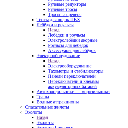
Рулевые редукторы
Рулевые тросы
Тросы газ-реверс
Тенты для лодок ПВХ
Лебёдки и роульсы
Назад
Лебёдки и роульсы
Электролебёдки якорные
Роульсы для лебёдок
Аксессуары для лебёдок
Электрооборудование
Назад
Электрооборудование
Тахометры и стабилизаторы
Панели переключателей
Переключатели и клеммы
аккумуляторных батарей
Автохолодильники — морозильники
Трапы
Водные аттракционы
Спасательные жилеты
Эхолоты
Назад
Эхолоты
Эхолоты Lowrance