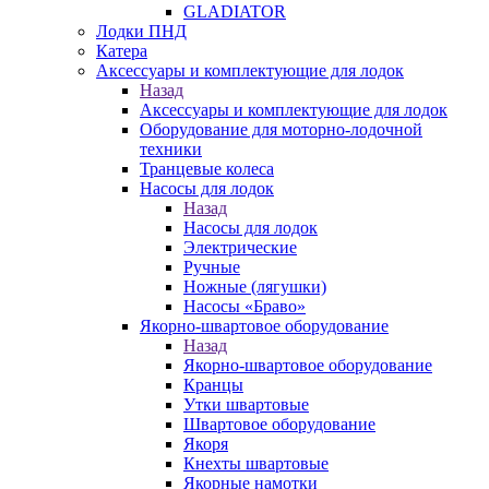
GLADIATOR
Лодки ПНД
Катера
Аксессуары и комплектующие для лодок
Назад
Аксессуары и комплектующие для лодок
Оборудование для моторно-лодочной
техники
Транцевые колеса
Насосы для лодок
Назад
Насосы для лодок
Электрические
Ручные
Ножные (лягушки)
Насосы «Браво»
Якорно-швартовое оборудование
Назад
Якорно-швартовое оборудование
Кранцы
Утки швартовые
Швартовое оборудование
Якоря
Кнехты швартовые
Якорные намотки