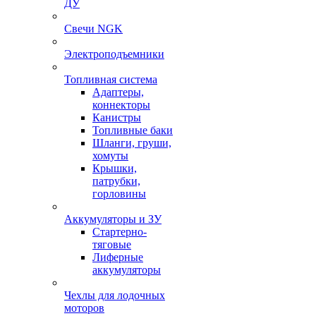
ДУ
Свечи NGK
Электроподъемники
Топливная система
Адаптеры,
коннекторы
Канистры
Топливные баки
Шланги, груши,
хомуты
Крышки,
патрубки,
горловины
Аккумуляторы и ЗУ
Стартерно-
тяговые
Лиферные
аккумуляторы
Чехлы для лодочных
моторов