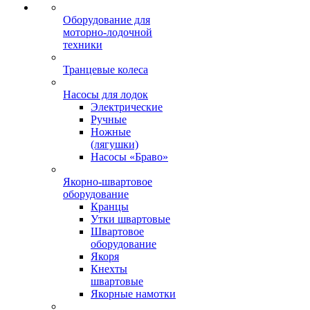
Оборудование для
моторно-лодочной
техники
Транцевые колеса
Насосы для лодок
Электрические
Ручные
Ножные
(лягушки)
Насосы «Браво»
Якорно-швартовое
оборудование
Кранцы
Утки швартовые
Швартовое
оборудование
Якоря
Кнехты
швартовые
Якорные намотки