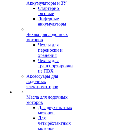
Аккумуляторы и ЗУ
Стартерно-
тяговые
Лиферные
аккумуляторы
Чехлы для лодочных
моторов
Чехлы для
переноски и
хранения
Чехлы для
транспортировки
из ПВХ
Аксессуары для
лодочных
электромоторов
Масла для лодочных
моторов
Для двухтактных
моторов
Для
четырёхтактных
моторов