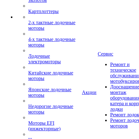
эхолотов
Картплоттеры
2-х тактные лодочные
моторы
4-х тактные лодочные
моторы
Сервис
Лодочные
электромоторы
Ремонт и
техническое
Китайские лодочные
обслуживани
моторы
мотобуксиро
Дооснащение
Японские лодочные
Акции
монтаж
моторы
оборудования
катера и кор
Недорогие лодочные
лодки
моторы
Ремонт лодо
Ремонт лодо
Моторы EFI
моторов
(инжекторные)