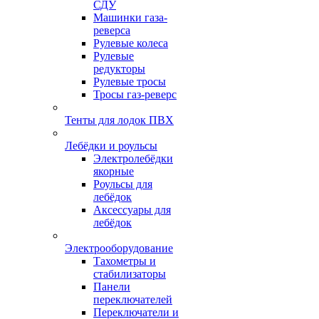
СДУ
Машинки газа-
реверса
Рулевые колеса
Рулевые
редукторы
Рулевые тросы
Тросы газ-реверс
Тенты для лодок ПВХ
Лебёдки и роульсы
Электролебёдки
якорные
Роульсы для
лебёдок
Аксессуары для
лебёдок
Электрооборудование
Тахометры и
стабилизаторы
Панели
переключателей
Переключатели и