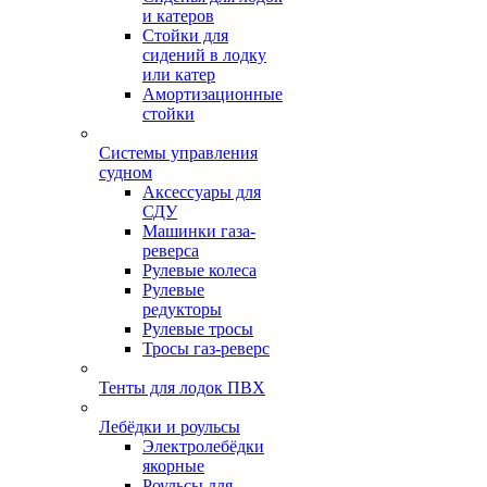
и катеров
Стойки для
сидений в лодку
или катер
Амортизационные
стойки
Системы управления
судном
Аксессуары для
СДУ
Машинки газа-
реверса
Рулевые колеса
Рулевые
редукторы
Рулевые тросы
Тросы газ-реверс
Тенты для лодок ПВХ
Лебёдки и роульсы
Электролебёдки
якорные
Роульсы для