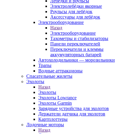
Лебёдки и роульсы
Электролебёдки якорные
Роульсы для лебёдок
Аксессуары для лебёдок
Электрооборудование
Назад
Электрооборудование
Тахометры и стабилизаторы
Панели переключателей
Переключатели и клеммы
аккумуляторных батарей
Автохолодильники — морозильники
Трапы
Водные аттракционы
Спасательные жилеты
Эхолоты
Назад
Эхолоты
Эхолоты Lowrance
Эхолоты Garmin
Зарядные устройства для эхолотов
Держатели датчика для эхолотов
Картплоттеры
Лодочные моторы
Назад