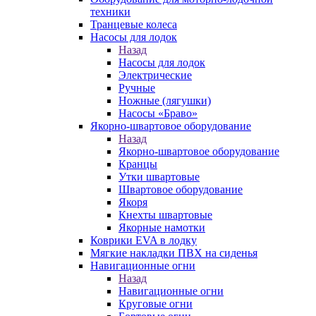
техники
Транцевые колеса
Насосы для лодок
Назад
Насосы для лодок
Электрические
Ручные
Ножные (лягушки)
Насосы «Браво»
Якорно-швартовое оборудование
Назад
Якорно-швартовое оборудование
Кранцы
Утки швартовые
Швартовое оборудование
Якоря
Кнехты швартовые
Якорные намотки
Коврики EVA в лодку
Мягкие накладки ПВХ на сиденья
Навигационные огни
Назад
Навигационные огни
Круговые огни