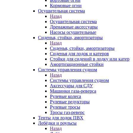
Бортовые огни
Кормовые огни
Осушительная система
Назад
Осушительная система
Дренажные аксессуары
Насосы осушительные
Сиденья, стойки, амортизаторы
Назад
Сиденья, стойки, амортизаторы
Сиденья для лодок и катеров
Стойки для сидений в лодку или катер
Амортизационные стойки
Системы управления судном
Назад
Системы управления судном
Аксессуары для СДУ
Машинки газа-реверса
Рулевые колеса
Рулевые редукторы
Рулевые тросы
Тросы газ-реверс
Тенты для лодок ПВХ
Лебёдки и роульсы
Назад