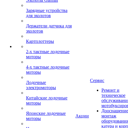
Эхолоты Garmin
Зарядные устройства
для эхолотов
Держатели датчика для
эхолотов
Картплоттеры
2-х тактные лодочные
моторы
4-х тактные лодочные
моторы
Сервис
Лодочные
электромоторы
Ремонт и
техническое
Китайские лодочные
обслуживани
моторы
мотобуксиро
Дооснащение
Японские лодочные
Акции
монтаж
моторы
оборудования
катера и кор