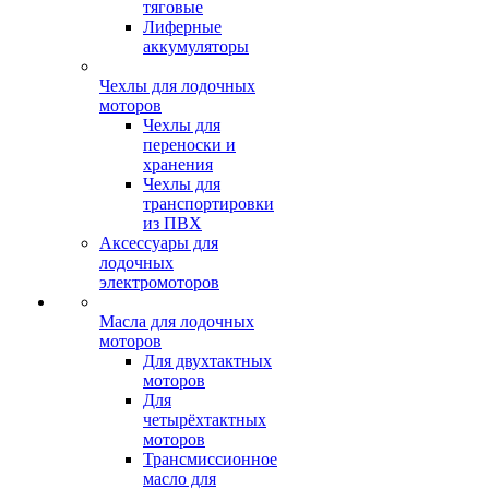
тяговые
Лиферные
аккумуляторы
Чехлы для лодочных
моторов
Чехлы для
переноски и
хранения
Чехлы для
транспортировки
из ПВХ
Аксессуары для
лодочных
электромоторов
Масла для лодочных
моторов
Для двухтактных
моторов
Для
четырёхтактных
моторов
Трансмиссионное
масло для