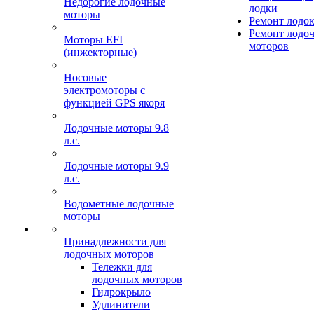
Недорогие лодочные
лодки
моторы
Ремонт лодо
Ремонт лодо
Моторы EFI
моторов
(инжекторные)
Носовые
электромоторы с
функцией GPS якоря
Лодочные моторы 9.8
л.с.
Лодочные моторы 9.9
л.с.
Водометные лодочные
моторы
Принадлежности для
лодочных моторов
Тележки для
лодочных моторов
Гидрокрыло
Удлинители