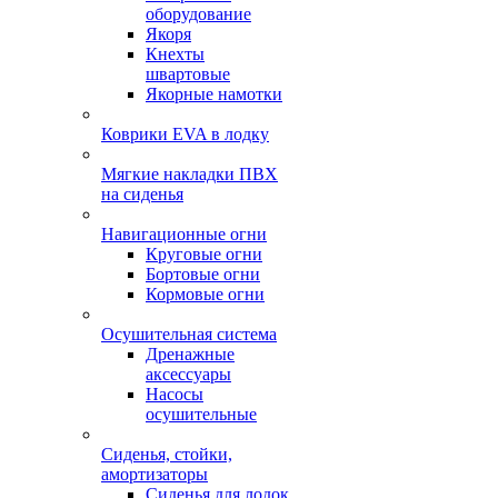
оборудование
Якоря
Кнехты
швартовые
Якорные намотки
Коврики EVA в лодку
Мягкие накладки ПВХ
на сиденья
Навигационные огни
Круговые огни
Бортовые огни
Кормовые огни
Осушительная система
Дренажные
аксессуары
Насосы
осушительные
Сиденья, стойки,
амортизаторы
Сиденья для лодок