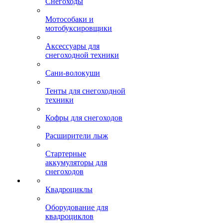
Снегоходы
Мотособаки и
мотобуксировщики
Аксессуары для
снегоходной техники
Сани-волокуши
Тенты для снегоходной
техники
Кофры для снегоходов
Расширители лыж
Стартерные
аккумуляторы для
снегоходов
Квадроциклы
Оборудование для
квадроциклов