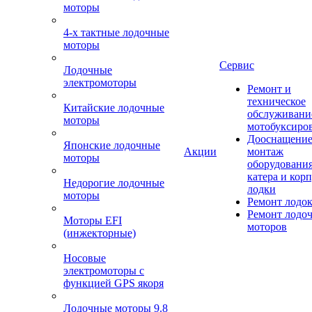
моторы
4-х тактные лодочные
моторы
Сервис
Лодочные
электромоторы
Ремонт и
техническое
Китайские лодочные
обслуживани
моторы
мотобуксиро
Дооснащение
Японские лодочные
Акции
монтаж
моторы
оборудования
катера и кор
Недорогие лодочные
лодки
моторы
Ремонт лодо
Ремонт лодо
Моторы EFI
моторов
(инжекторные)
Носовые
электромоторы с
функцией GPS якоря
Лодочные моторы 9.8