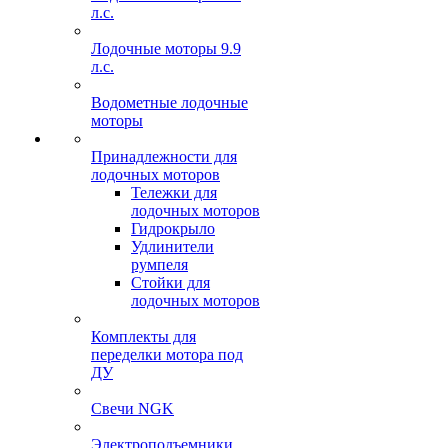
л.с.
Лодочные моторы 9.9
л.с.
Водометные лодочные
моторы
Принадлежности для
лодочных моторов
Тележки для
лодочных моторов
Гидрокрыло
Удлинители
румпеля
Стойки для
лодочных моторов
Комплекты для
переделки мотора под
ДУ
Свечи NGK
Электроподъемники