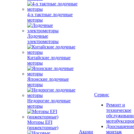
4-х тактные лодочные
моторы
Лодочные
электромоторы
Китайские лодочные
моторы
Японские лодочные
моторы
Сервис
Недорогие лодочные
Ремонт и
моторы
техническое
обслуживани
мотобуксиро
Моторы EFI
Дооснащение
(инжекторные)
Акции
монтаж