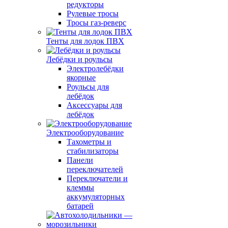
редукторы
Рулевые тросы
Тросы газ-реверс
Тенты для лодок ПВХ
Лебёдки и роульсы
Электролебёдки
якорные
Роульсы для
лебёдок
Аксессуары для
лебёдок
Электрооборудование
Тахометры и
стабилизаторы
Панели
переключателей
Переключатели и
клеммы
аккумуляторных
батарей