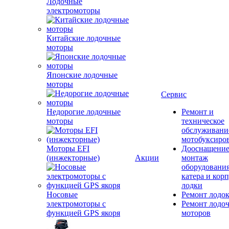
Лодочные
электромоторы
Китайские лодочные
моторы
Японские лодочные
моторы
Сервис
Недорогие лодочные
Ремонт и
моторы
техническое
обслуживани
мотобуксиро
Моторы EFI
Дооснащение
(инжекторные)
Акции
монтаж
оборудования
катера и кор
лодки
Носовые
Ремонт лодо
электромоторы с
Ремонт лодо
функцией GPS якоря
моторов