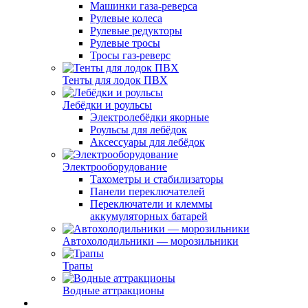
Машинки газа-реверса
Рулевые колеса
Рулевые редукторы
Рулевые тросы
Тросы газ-реверс
Тенты для лодок ПВХ
Лебёдки и роульсы
Электролебёдки якорные
Роульсы для лебёдок
Аксессуары для лебёдок
Электрооборудование
Тахометры и стабилизаторы
Панели переключателей
Переключатели и клеммы
аккумуляторных батарей
Автохолодильники — морозильники
Трапы
Водные аттракционы