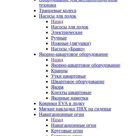
техники
Транцевые колеса
Насосы для лодок
Назад
Насосы для лодок
Электрические
Ручные
Ножные (лягушки)
Насосы «Браво»
Якорно-швартовое оборудование
Назад
Якорно-швартовое оборудование
Кранцы
Утки швартовые
Швартовое оборудование
Якоря
Кнехты швартовые
Якорные намотки
Коврики EVA в лодку
Мягкие накладки ПВХ на сиденья
Навигационные огни
Назад
Навигационные огни
Круговые огни