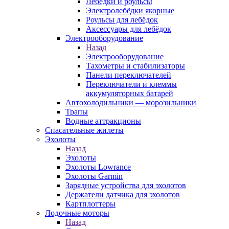
Лебёдки и роульсы
Электролебёдки якорные
Роульсы для лебёдок
Аксессуары для лебёдок
Электрооборудование
Назад
Электрооборудование
Тахометры и стабилизаторы
Панели переключателей
Переключатели и клеммы
аккумуляторных батарей
Автохолодильники — морозильники
Трапы
Водные аттракционы
Спасательные жилеты
Эхолоты
Назад
Эхолоты
Эхолоты Lowrance
Эхолоты Garmin
Зарядные устройства для эхолотов
Держатели датчика для эхолотов
Картплоттеры
Лодочные моторы
Назад