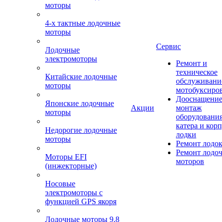
моторы
4-х тактные лодочные
моторы
Сервис
Лодочные
электромоторы
Ремонт и
техническое
Китайские лодочные
обслуживани
моторы
мотобуксиро
Дооснащение
Японские лодочные
Акции
монтаж
моторы
оборудования
катера и кор
Недорогие лодочные
лодки
моторы
Ремонт лодо
Ремонт лодо
Моторы EFI
моторов
(инжекторные)
Носовые
электромоторы с
функцией GPS якоря
Лодочные моторы 9.8