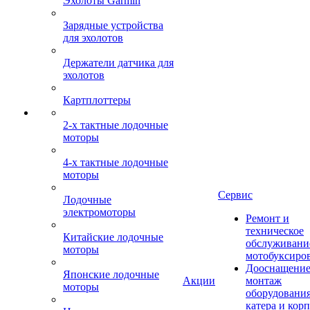
Эхолоты Garmin
Зарядные устройства
для эхолотов
Держатели датчика для
эхолотов
Картплоттеры
2-х тактные лодочные
моторы
4-х тактные лодочные
моторы
Сервис
Лодочные
электромоторы
Ремонт и
техническое
Китайские лодочные
обслуживани
моторы
мотобуксиро
Дооснащение
Японские лодочные
Акции
монтаж
моторы
оборудования
катера и кор