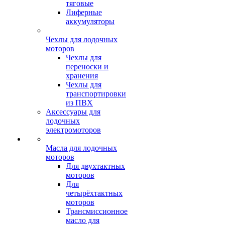
тяговые
Лиферные
аккумуляторы
Чехлы для лодочных
моторов
Чехлы для
переноски и
хранения
Чехлы для
транспортировки
из ПВХ
Аксессуары для
лодочных
электромоторов
Масла для лодочных
моторов
Для двухтактных
моторов
Для
четырёхтактных
моторов
Трансмиссионное
масло для