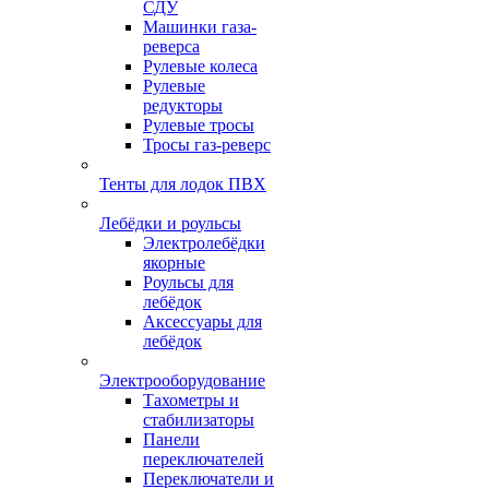
СДУ
Машинки газа-
реверса
Рулевые колеса
Рулевые
редукторы
Рулевые тросы
Тросы газ-реверс
Тенты для лодок ПВХ
Лебёдки и роульсы
Электролебёдки
якорные
Роульсы для
лебёдок
Аксессуары для
лебёдок
Электрооборудование
Тахометры и
стабилизаторы
Панели
переключателей
Переключатели и