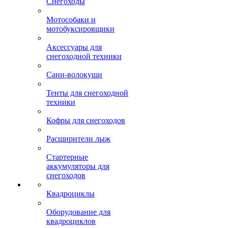
Снегоходы
Мотособаки и
мотобуксировщики
Аксессуары для
снегоходной техники
Сани-волокуши
Тенты для снегоходной
техники
Кофры для снегоходов
Расширители лыж
Стартерные
аккумуляторы для
снегоходов
Квадроциклы
Оборудование для
квадроциклов