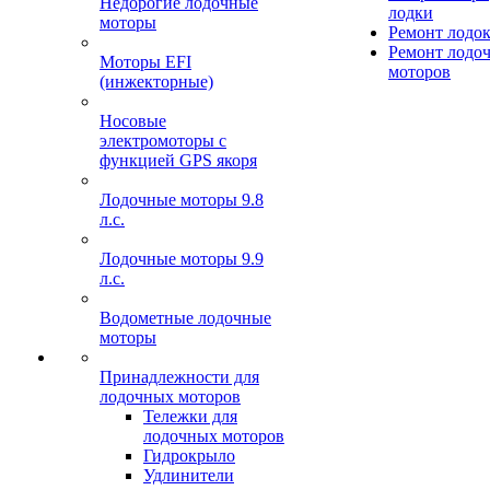
Недорогие лодочные
лодки
моторы
Ремонт лодо
Ремонт лодо
Моторы EFI
моторов
(инжекторные)
Носовые
электромоторы с
функцией GPS якоря
Лодочные моторы 9.8
л.с.
Лодочные моторы 9.9
л.с.
Водометные лодочные
моторы
Принадлежности для
лодочных моторов
Тележки для
лодочных моторов
Гидрокрыло
Удлинители