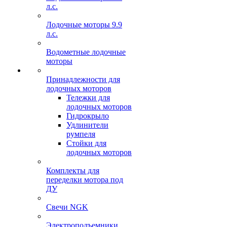
л.с.
Лодочные моторы 9.9
л.с.
Водометные лодочные
моторы
Принадлежности для
лодочных моторов
Тележки для
лодочных моторов
Гидрокрыло
Удлинители
румпеля
Стойки для
лодочных моторов
Комплекты для
переделки мотора под
ДУ
Свечи NGK
Электроподъемники