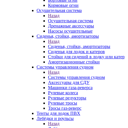
Бортовые огни
Кормовые огни
Осушительная система
Назад
Осушительная система
Дренажные аксессуары
Насосы осушительные
Сиденья, стойки, амортизаторы
Назад
Сиденья, стойки, амортизаторы
Сиденья для лодок и катеров
Стойки для сидений в лодку или катер
Амортизационные стойки
Системы управления судном
Назад
Системы управления судном
Аксессуары для СДУ
Машинки газа-реверса
Рулевые колеса
Рулевые редукторы
Рулевые тросы
Тросы газ-реверс
Тенты для лодок ПВХ
Лебёдки и роульсы
Назад