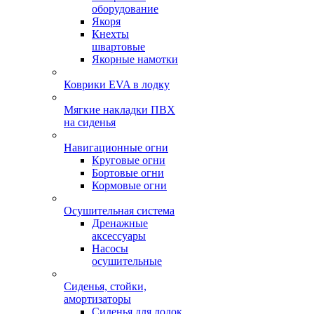
оборудование
Якоря
Кнехты
швартовые
Якорные намотки
Коврики EVA в лодку
Мягкие накладки ПВХ
на сиденья
Навигационные огни
Круговые огни
Бортовые огни
Кормовые огни
Осушительная система
Дренажные
аксессуары
Насосы
осушительные
Сиденья, стойки,
амортизаторы
Сиденья для лодок