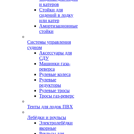
и катеров
Стойки для
сидений в лодку
или катер
Амортизационные
стойки
Системы управления
судном
Аксессуары для
СДУ
Машинки газа-
реверса
Рулевые колеса
Рулевые
редукторы
Рулевые тросы
Тросы газ-реверс
Тенты для лодок ПВХ
Лебёдки и роульсы
Электролебёдки
якорные
Роульсы для