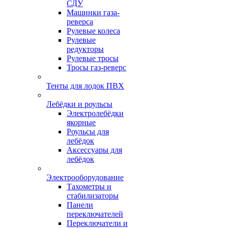
СДУ
Машинки газа-
реверса
Рулевые колеса
Рулевые
редукторы
Рулевые тросы
Тросы газ-реверс
Тенты для лодок ПВХ
Лебёдки и роульсы
Электролебёдки
якорные
Роульсы для
лебёдок
Аксессуары для
лебёдок
Электрооборудование
Тахометры и
стабилизаторы
Панели
переключателей
Переключатели и