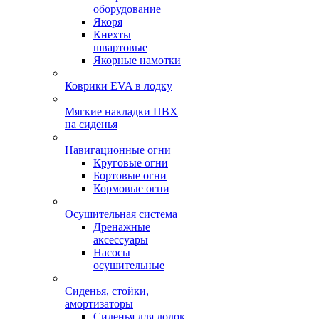
оборудование
Якоря
Кнехты
швартовые
Якорные намотки
Коврики EVA в лодку
Мягкие накладки ПВХ
на сиденья
Навигационные огни
Круговые огни
Бортовые огни
Кормовые огни
Осушительная система
Дренажные
аксессуары
Насосы
осушительные
Сиденья, стойки,
амортизаторы
Сиденья для лодок