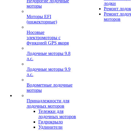
Недорогие лодочные
лодки
моторы
Ремонт лодо
Ремонт лодо
Моторы EFI
моторов
(инжекторные)
Носовые
электромоторы с
функцией GPS якоря
Лодочные моторы 9.8
л.с.
Лодочные моторы 9.9
л.с.
Водометные лодочные
моторы
Принадлежности для
лодочных моторов
Тележки для
лодочных моторов
Гидрокрыло
Удлинители