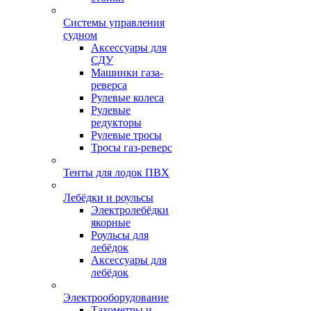
Системы управления
судном
Аксессуары для
СДУ
Машинки газа-
реверса
Рулевые колеса
Рулевые
редукторы
Рулевые тросы
Тросы газ-реверс
Тенты для лодок ПВХ
Лебёдки и роульсы
Электролебёдки
якорные
Роульсы для
лебёдок
Аксессуары для
лебёдок
Электрооборудование
Тахометры и