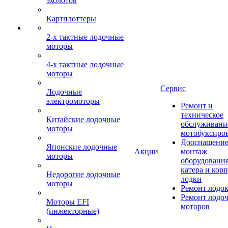
эхолотов
Картплоттеры
2-х тактные лодочные
моторы
4-х тактные лодочные
моторы
Сервис
Лодочные
электромоторы
Ремонт и
техническое
Китайские лодочные
обслуживани
моторы
мотобуксиро
Дооснащение
Японские лодочные
Акции
монтаж
моторы
оборудования
катера и кор
Недорогие лодочные
лодки
моторы
Ремонт лодо
Ремонт лодо
Моторы EFI
моторов
(инжекторные)