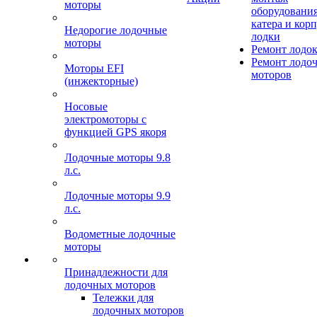
моторы
оборудования
катера и кор
Недорогие лодочные
лодки
моторы
Ремонт лодо
Ремонт лодо
Моторы EFI
моторов
(инжекторные)
Носовые
электромоторы с
функцией GPS якоря
Лодочные моторы 9.8
л.с.
Лодочные моторы 9.9
л.с.
Водометные лодочные
моторы
Принадлежности для
лодочных моторов
Тележки для
лодочных моторов