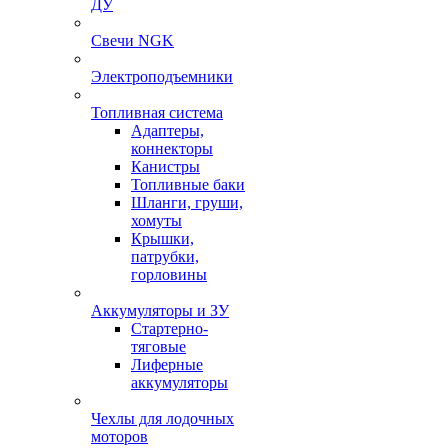
ДУ
Свечи NGK
Электроподъемники
Топливная система
Адаптеры,
коннекторы
Канистры
Топливные баки
Шланги, груши,
хомуты
Крышки,
патрубки,
горловины
Аккумуляторы и ЗУ
Стартерно-
тяговые
Лиферные
аккумуляторы
Чехлы для лодочных
моторов