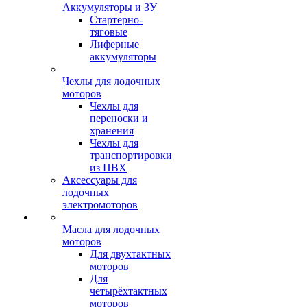
Аккумуляторы и ЗУ
Стартерно-
тяговые
Лиферные
аккумуляторы
Чехлы для лодочных
моторов
Чехлы для
переноски и
хранения
Чехлы для
транспортировки
из ПВХ
Аксессуары для
лодочных
электромоторов
Масла для лодочных
моторов
Для двухтактных
моторов
Для
четырёхтактных
моторов