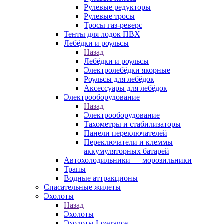
Рулевые редукторы
Рулевые тросы
Тросы газ-реверс
Тенты для лодок ПВХ
Лебёдки и роульсы
Назад
Лебёдки и роульсы
Электролебёдки якорные
Роульсы для лебёдок
Аксессуары для лебёдок
Электрооборудование
Назад
Электрооборудование
Тахометры и стабилизаторы
Панели переключателей
Переключатели и клеммы
аккумуляторных батарей
Автохолодильники — морозильники
Трапы
Водные аттракционы
Спасательные жилеты
Эхолоты
Назад
Эхолоты
Эхолоты Lowrance