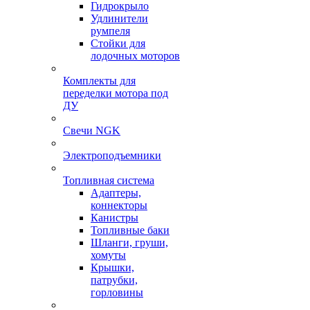
Гидрокрыло
Удлинители
румпеля
Стойки для
лодочных моторов
Комплекты для
переделки мотора под
ДУ
Свечи NGK
Электроподъемники
Топливная система
Адаптеры,
коннекторы
Канистры
Топливные баки
Шланги, груши,
хомуты
Крышки,
патрубки,
горловины