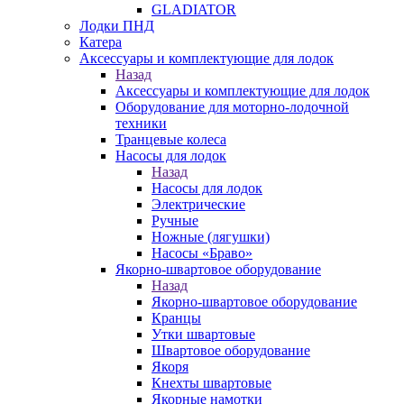
GLADIATOR
Лодки ПНД
Катера
Аксессуары и комплектующие для лодок
Назад
Аксессуары и комплектующие для лодок
Оборудование для моторно-лодочной
техники
Транцевые колеса
Насосы для лодок
Назад
Насосы для лодок
Электрические
Ручные
Ножные (лягушки)
Насосы «Браво»
Якорно-швартовое оборудование
Назад
Якорно-швартовое оборудование
Кранцы
Утки швартовые
Швартовое оборудование
Якоря
Кнехты швартовые
Якорные намотки