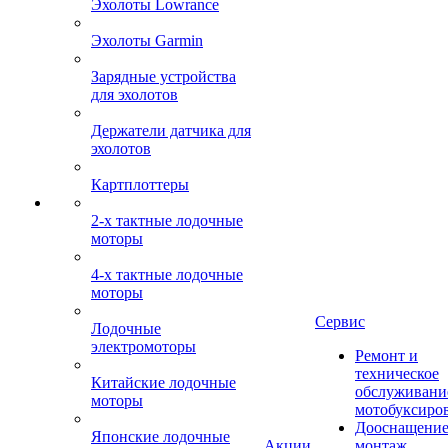
Эхолоты Lowrance
Эхолоты Garmin
Зарядные устройства
для эхолотов
Держатели датчика для
эхолотов
Картплоттеры
2-х тактные лодочные
моторы
4-х тактные лодочные
моторы
Сервис
Лодочные
электромоторы
Ремонт и
техническое
Китайские лодочные
обслуживани
моторы
мотобуксиро
Дооснащение
Японские лодочные
Акции
монтаж