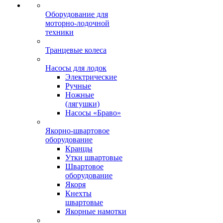
Оборудование для
моторно-лодочной
техники
Транцевые колеса
Насосы для лодок
Электрические
Ручные
Ножные
(лягушки)
Насосы «Браво»
Якорно-швартовое
оборудование
Кранцы
Утки швартовые
Швартовое
оборудование
Якоря
Кнехты
швартовые
Якорные намотки