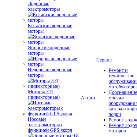
Лодочные
электромоторы
Китайские лодочные
моторы
Японские лодочные
моторы
Сервис
Недорогие лодочные
Ремонт и
моторы
техническое
обслуживани
мотобуксиро
Моторы EFI
Дооснащение
(инжекторные)
Акции
монтаж
оборудования
катера и кор
лодки
Носовые
Ремонт лодо
электромоторы с
Ремонт лодо
функцией GPS якоря
моторов