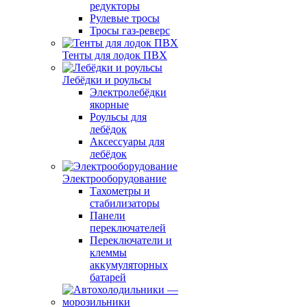
редукторы
Рулевые тросы
Тросы газ-реверс
Тенты для лодок ПВХ
Лебёдки и роульсы
Электролебёдки
якорные
Роульсы для
лебёдок
Аксессуары для
лебёдок
Электрооборудование
Тахометры и
стабилизаторы
Панели
переключателей
Переключатели и
клеммы
аккумуляторных
батарей