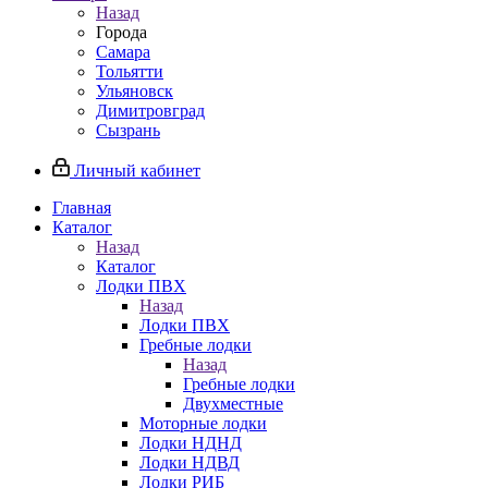
Назад
Города
Самара
Тольятти
Ульяновск
Димитровград
Сызрань
Личный кабинет
Главная
Каталог
Назад
Каталог
Лодки ПВХ
Назад
Лодки ПВХ
Гребные лодки
Назад
Гребные лодки
Двухместные
Моторные лодки
Лодки НДНД
Лодки НДВД
Лодки РИБ