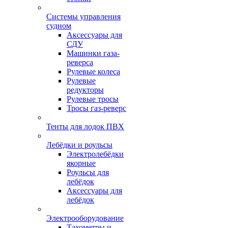
Системы управления
судном
Аксессуары для
СДУ
Машинки газа-
реверса
Рулевые колеса
Рулевые
редукторы
Рулевые тросы
Тросы газ-реверс
Тенты для лодок ПВХ
Лебёдки и роульсы
Электролебёдки
якорные
Роульсы для
лебёдок
Аксессуары для
лебёдок
Электрооборудование
Тахометры и