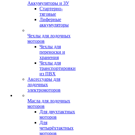
Аккумуляторы и ЗУ
Стартерно-
тяговые
Лиферные
аккумуляторы
Чехлы для лодочных
моторов
Чехлы для
переноски и
хранения
Чехлы для
транспортировки
из ПВХ
Аксессуары для
лодочных
электромоторов
Масла для лодочных
моторов
Для двухтактных
моторов
Для
четырёхтактных
моторов