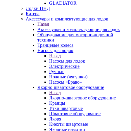
GLADIATOR
Лодки ПНД
Катера
Аксессуары и комплектующие для лодок
Назад
Аксессуары и комплектующие для лодок
Оборудование для моторно-лодочной
техники
Транцевые колеса
Насосы для лодок
Назад
Насосы для лодок
Электрические
Ручные
Ножные (лягушки)
Насосы «Браво»
Якорно-швартовое оборудование
Назад
Якорно-швартовое оборудование
Кранцы
Утки швартовые
Швартовое оборудование
Якоря
Кнехты швартовые
Якорные намотки