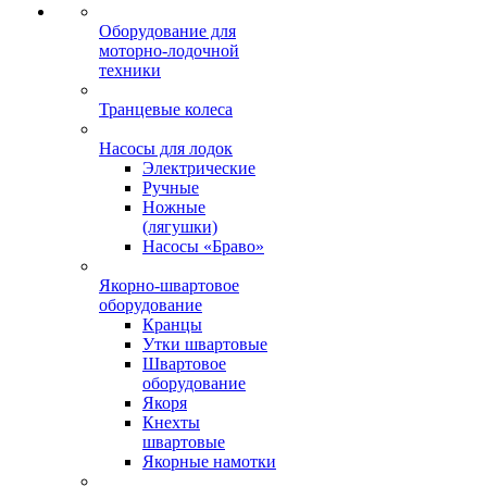
Оборудование для
моторно-лодочной
техники
Транцевые колеса
Насосы для лодок
Электрические
Ручные
Ножные
(лягушки)
Насосы «Браво»
Якорно-швартовое
оборудование
Кранцы
Утки швартовые
Швартовое
оборудование
Якоря
Кнехты
швартовые
Якорные намотки