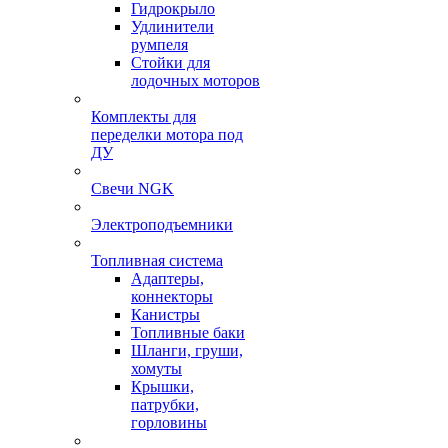
Гидрокрыло
Удлинители
румпеля
Стойки для
лодочных моторов
Комплекты для
переделки мотора под
ДУ
Свечи NGK
Электроподъемники
Топливная система
Адаптеры,
коннекторы
Канистры
Топливные баки
Шланги, груши,
хомуты
Крышки,
патрубки,
горловины