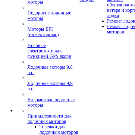
моторы
оборудования
катера и кор
Недорогие лодочные
лодки
моторы
Ремонт лодо
Ремонт лодо
Моторы EFI
моторов
(инжекторные)
Носовые
электромоторы с
функцией GPS якоря
Лодочные моторы 9.8
л.с.
Лодочные моторы 9.9
л.с.
Водометные лодочные
моторы
Принадлежности для
лодочных моторов
Тележки для
лодочных моторов