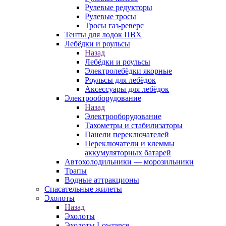
Рулевые редукторы
Рулевые тросы
Тросы газ-реверс
Тенты для лодок ПВХ
Лебёдки и роульсы
Назад
Лебёдки и роульсы
Электролебёдки якорные
Роульсы для лебёдок
Аксессуары для лебёдок
Электрооборудование
Назад
Электрооборудование
Тахометры и стабилизаторы
Панели переключателей
Переключатели и клеммы
аккумуляторных батарей
Автохолодильники — морозильники
Трапы
Водные аттракционы
Спасательные жилеты
Эхолоты
Назад
Эхолоты
Эхолоты Lowrance