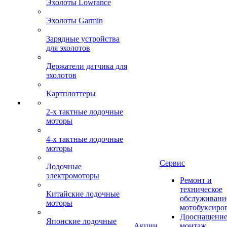
Эхолоты Lowrance
Эхолоты Garmin
Зарядные устройства
для эхолотов
Держатели датчика для
эхолотов
Картплоттеры
2-х тактные лодочные
моторы
4-х тактные лодочные
моторы
Сервис
Лодочные
электромоторы
Ремонт и
техническое
Китайские лодочные
обслуживани
моторы
мотобуксиро
Дооснащение
Японские лодочные
Акции
монтаж