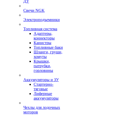
ДУ
Свечи NGK
Электроподъемники
Топливная система
Адаптеры,
коннекторы
Канистры
Топливные баки
Шланги, груши,
хомуты
Крышки,
патрубки,
горловины
Аккумуляторы и ЗУ
Стартерно-
тяговые
Лиферные
аккумуляторы
Чехлы для лодочных
моторов