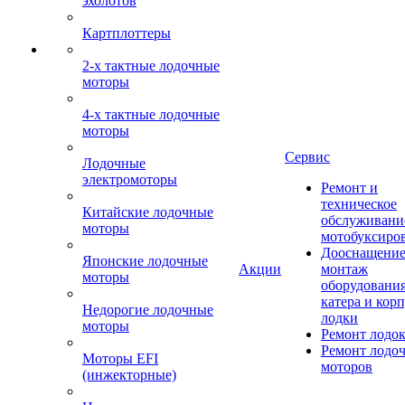
эхолотов
Картплоттеры
2-х тактные лодочные
моторы
4-х тактные лодочные
моторы
Сервис
Лодочные
электромоторы
Ремонт и
техническое
Китайские лодочные
обслуживани
моторы
мотобуксиро
Дооснащение
Японские лодочные
Акции
монтаж
моторы
оборудования
катера и кор
Недорогие лодочные
лодки
моторы
Ремонт лодо
Ремонт лодо
Моторы EFI
моторов
(инжекторные)