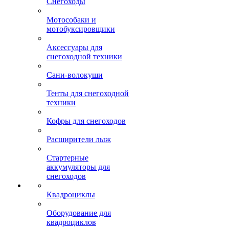
Снегоходы
Мотособаки и
мотобуксировщики
Аксессуары для
снегоходной техники
Сани-волокуши
Тенты для снегоходной
техники
Кофры для снегоходов
Расширители лыж
Стартерные
аккумуляторы для
снегоходов
Квадроциклы
Оборудование для
квадроциклов