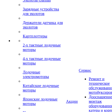
Эхолоты Garmin
Зарядные устройства
для эхолотов
Держатели датчика для
эхолотов
Картплоттеры
2-х тактные лодочные
моторы
4-х тактные лодочные
моторы
Сервис
Лодочные
электромоторы
Ремонт и
техническое
Китайские лодочные
обслуживани
моторы
мотобуксиро
Дооснащение
Японские лодочные
Акции
монтаж
моторы
оборудования
катера и кор