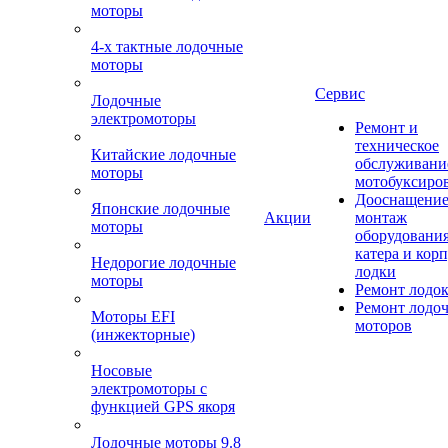
моторы
4-х тактные лодочные
моторы
Сервис
Лодочные
электромоторы
Ремонт и
техническое
Китайские лодочные
обслуживани
моторы
мотобуксиро
Дооснащение
Японские лодочные
Акции
монтаж
моторы
оборудования
катера и кор
Недорогие лодочные
лодки
моторы
Ремонт лодо
Ремонт лодо
Моторы EFI
моторов
(инжекторные)
Носовые
электромоторы с
функцией GPS якоря
Лодочные моторы 9.8