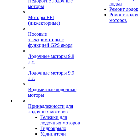
Недорогие лодочные
лодки
моторы
Ремонт лодо
Ремонт лодо
Моторы EFI
моторов
(инжекторные)
Носовые
электромоторы с
функцией GPS якоря
Лодочные моторы 9.8
л.с.
Лодочные моторы 9.9
л.с.
Водометные лодочные
моторы
Принадлежности для
лодочных моторов
Тележки для
лодочных моторов
Гидрокрыло
Удлинители