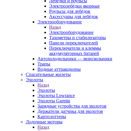
Лебёдки и роульсы
Электролебёдки якорные
Роульсы для лебёдок
Аксессуары для лебёдок
Электрооборудование
Назад
Электрооборудование
Тахометры и стабилизаторы
Панели переключателей
Переключатели и клеммы
аккумуляторных батарей
Автохолодильники — морозильники
Трапы
Водные аттракционы
Спасательные жилеты
Эхолоты
Назад
Эхолоты
Эхолоты Lowrance
Эхолоты Garmin
Зарядные устройства для эхолотов
Держатели датчика для эхолотов
Картплоттеры
Лодочные моторы
Назад