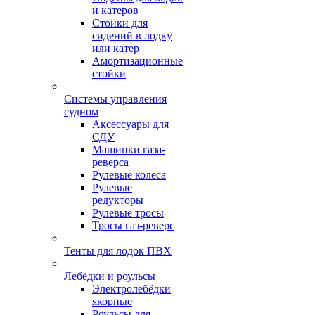
и катеров
Стойки для
сидений в лодку
или катер
Амортизационные
стойки
Системы управления
судном
Аксессуары для
СДУ
Машинки газа-
реверса
Рулевые колеса
Рулевые
редукторы
Рулевые тросы
Тросы газ-реверс
Тенты для лодок ПВХ
Лебёдки и роульсы
Электролебёдки
якорные
Роульсы для