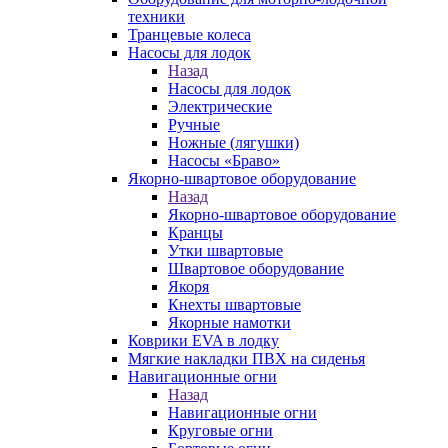
техники
Транцевые колеса
Насосы для лодок
Назад
Насосы для лодок
Электрические
Ручные
Ножные (лягушки)
Насосы «Браво»
Якорно-швартовое оборудование
Назад
Якорно-швартовое оборудование
Кранцы
Утки швартовые
Швартовое оборудование
Якоря
Кнехты швартовые
Якорные намотки
Коврики EVA в лодку
Мягкие накладки ПВХ на сиденья
Навигационные огни
Назад
Навигационные огни
Круговые огни