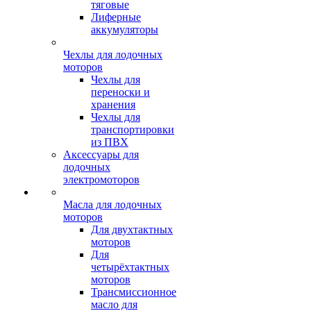
тяговые
Лиферные
аккумуляторы
Чехлы для лодочных
моторов
Чехлы для
переноски и
хранения
Чехлы для
транспортировки
из ПВХ
Аксессуары для
лодочных
электромоторов
Масла для лодочных
моторов
Для двухтактных
моторов
Для
четырёхтактных
моторов
Трансмиссионное
масло для