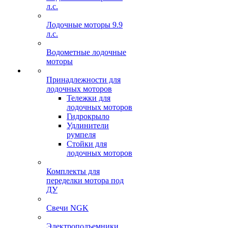
л.с.
Лодочные моторы 9.9
л.с.
Водометные лодочные
моторы
Принадлежности для
лодочных моторов
Тележки для
лодочных моторов
Гидрокрыло
Удлинители
румпеля
Стойки для
лодочных моторов
Комплекты для
переделки мотора под
ДУ
Свечи NGK
Электроподъемники