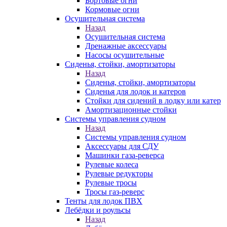
Бортовые огни
Кормовые огни
Осушительная система
Назад
Осушительная система
Дренажные аксессуары
Насосы осушительные
Сиденья, стойки, амортизаторы
Назад
Сиденья, стойки, амортизаторы
Сиденья для лодок и катеров
Стойки для сидений в лодку или катер
Амортизационные стойки
Системы управления судном
Назад
Системы управления судном
Аксессуары для СДУ
Машинки газа-реверса
Рулевые колеса
Рулевые редукторы
Рулевые тросы
Тросы газ-реверс
Тенты для лодок ПВХ
Лебёдки и роульсы
Назад