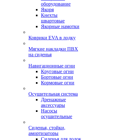
оборудование
Якоря
Кнехты
швартовые
Якорные намотки
Коврики EVA в лодку
Мягкие накладки ПВХ
на сиденья
Навигационные огни
Круговые огни
Бортовые огни
Кормовые огни
Осушительная система
Дренажные
аксессуары
Насосы
осушительные
Сиденья, стойки,
амортизаторы
Сиденья для лодок