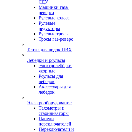
СДУ
Машинки газа-
реверса
Рулевые колеса
Рулевые
редукторы
Рулевые тросы
Тросы газ-реверс
Тенты для лодок ПВХ
Лебёдки и роульсы
Электролебёдки
якорные
Роульсы для
лебёдок
Аксессуары для
лебёдок
Электрооборудование
Тахометры и
стабилизаторы
Панели
переключателей
Переключатели и