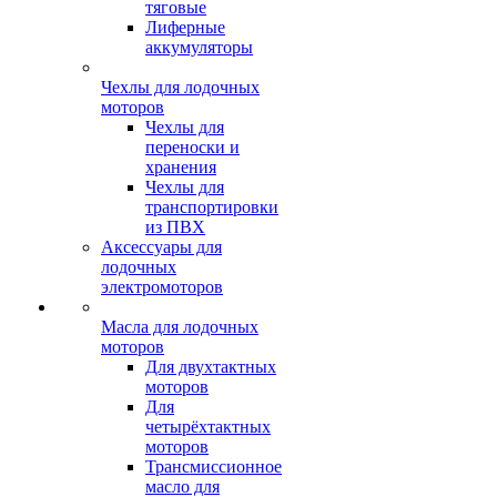
тяговые
Лиферные
аккумуляторы
Чехлы для лодочных
моторов
Чехлы для
переноски и
хранения
Чехлы для
транспортировки
из ПВХ
Аксессуары для
лодочных
электромоторов
Масла для лодочных
моторов
Для двухтактных
моторов
Для
четырёхтактных
моторов
Трансмиссионное
масло для