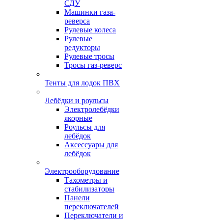
СДУ
Машинки газа-
реверса
Рулевые колеса
Рулевые
редукторы
Рулевые тросы
Тросы газ-реверс
Тенты для лодок ПВХ
Лебёдки и роульсы
Электролебёдки
якорные
Роульсы для
лебёдок
Аксессуары для
лебёдок
Электрооборудование
Тахометры и
стабилизаторы
Панели
переключателей
Переключатели и