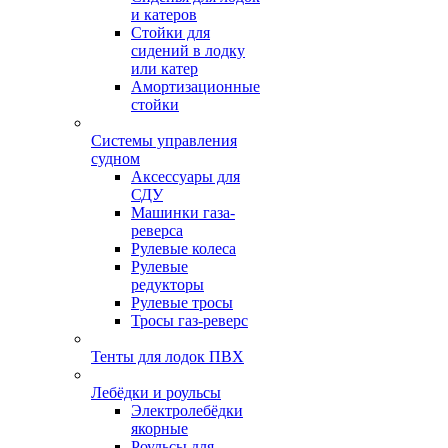
и катеров
Стойки для
сидений в лодку
или катер
Амортизационные
стойки
Системы управления
судном
Аксессуары для
СДУ
Машинки газа-
реверса
Рулевые колеса
Рулевые
редукторы
Рулевые тросы
Тросы газ-реверс
Тенты для лодок ПВХ
Лебёдки и роульсы
Электролебёдки
якорные
Роульсы для