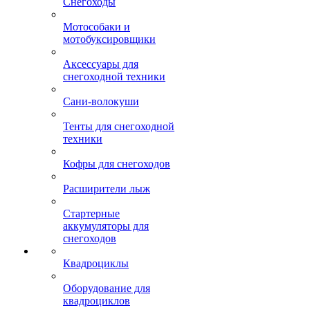
Снегоходы
Мотособаки и
мотобуксировщики
Аксессуары для
снегоходной техники
Сани-волокуши
Тенты для снегоходной
техники
Кофры для снегоходов
Расширители лыж
Стартерные
аккумуляторы для
снегоходов
Квадроциклы
Оборудование для
квадроциклов