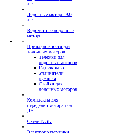
л.с.
Лодочные моторы 9.9
л.с.
Водометные лодочные
моторы
Принадлежности для
лодочных моторов
Тележки для
лодочных моторов
Гидрокрыло
Удлинители
румпеля
Стойки для
лодочных моторов
Комплекты для
переделки мотора под
ДУ
Свечи NGK
Электроподъемники