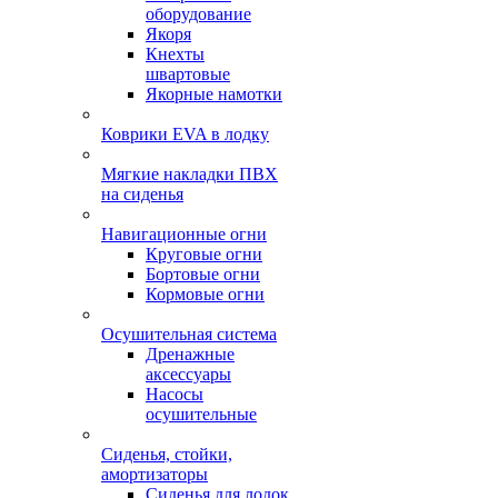
оборудование
Якоря
Кнехты
швартовые
Якорные намотки
Коврики EVA в лодку
Мягкие накладки ПВХ
на сиденья
Навигационные огни
Круговые огни
Бортовые огни
Кормовые огни
Осушительная система
Дренажные
аксессуары
Насосы
осушительные
Сиденья, стойки,
амортизаторы
Сиденья для лодок