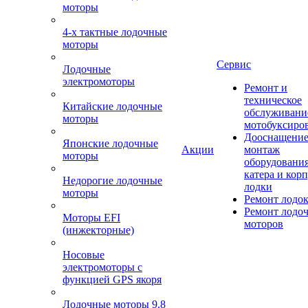
моторы
4-х тактные лодочные
моторы
Сервис
Лодочные
электромоторы
Ремонт и
техническое
Китайские лодочные
обслуживани
моторы
мотобуксиро
Дооснащение
Японские лодочные
Акции
монтаж
моторы
оборудования
катера и кор
Недорогие лодочные
лодки
моторы
Ремонт лодо
Ремонт лодо
Моторы EFI
моторов
(инжекторные)
Носовые
электромоторы с
функцией GPS якоря
Лодочные моторы 9.8