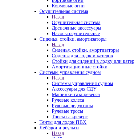
Бортовые огни
Кормовые огни
Осушительная система
Назад
Осушительная система
Дренажные аксессуары
Насосы осушительные
Сиденья, стойки, амортизаторы
Назад
Сиденья, стойки, амортизаторы
Сиденья для лодок и катеров
Стойки для сидений в лодку или катер
Амортизационные стойки
Системы управления судном
Назад
Системы управления судном
Аксессуары для СДУ
Машинки газа-реверса
Рулевые колеса
Рулевые редукторы
Рулевые тросы
Тросы газ-реверс
Тенты для лодок ПВХ
Лебёдки и роульсы
Назад