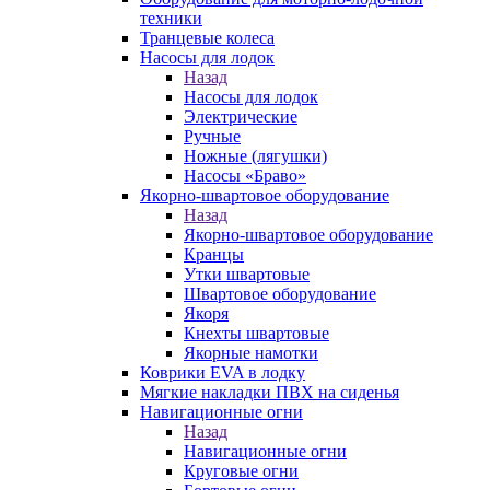
техники
Транцевые колеса
Насосы для лодок
Назад
Насосы для лодок
Электрические
Ручные
Ножные (лягушки)
Насосы «Браво»
Якорно-швартовое оборудование
Назад
Якорно-швартовое оборудование
Кранцы
Утки швартовые
Швартовое оборудование
Якоря
Кнехты швартовые
Якорные намотки
Коврики EVA в лодку
Мягкие накладки ПВХ на сиденья
Навигационные огни
Назад
Навигационные огни
Круговые огни