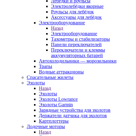
Лебёдки и роульсы
Электролебёдки якорные
Роульсы для лебёдок
Аксессуары для лебёдок
Электрооборудование
Назад
Электрооборудование
Тахометры и стабилизаторы
Панели переключателей
Переключатели и клеммы
аккумуляторных батарей
Автохолодильники — морозильники
Трапы
Водные аттракционы
Спасательные жилеты
Эхолоты
Назад
Эхолоты
Эхолоты Lowrance
Эхолоты Garmin
Зарядные устройства для эхолотов
Держатели датчика для эхолотов
Картплоттеры
Лодочные моторы
Назад