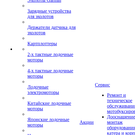
Эхолоты Garmin
Зарядные устройства
для эхолотов
Держатели датчика для
эхолотов
Картплоттеры
2-х тактные лодочные
моторы
4-х тактные лодочные
моторы
Сервис
Лодочные
электромоторы
Ремонт и
техническое
Китайские лодочные
обслуживани
моторы
мотобуксиро
Дооснащение
Японские лодочные
Акции
монтаж
моторы
оборудования
катера и кор