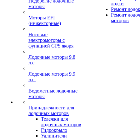
Недорогие лодочные
лодки
моторы
Ремонт лодо
Ремонт лодо
Моторы EFI
моторов
(инжекторные)
Носовые
электромоторы с
функцией GPS якоря
Лодочные моторы 9.8
л.с.
Лодочные моторы 9.9
л.с.
Водометные лодочные
моторы
Принадлежности для
лодочных моторов
Тележки для
лодочных моторов
Гидрокрыло
Удлинители