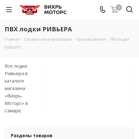
0
ПВХ лодки РИВЬЕРА
Главная
-
Справочная информация
-
Производители
-
ПВХ лодки
РИВЬЕРА
Все лодки
Ривьера в
каталоге
магазина
«Вихрь-
Моторс» в
Самарe.
Разделы товаров