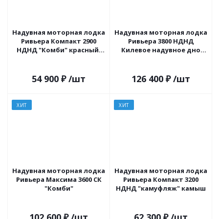
Надувная моторная лодка
Надувная моторная лодка
Ривьера Компакт 2900
Ривьера 3800 НДНД
НДНД "Комби" красный/
Килевое надувное дно
черный
"Комби" светло-серый/
черный
54 900
₽
/шт
126 400
₽
/шт
ХИТ
ХИТ
Надувная моторная лодка
Надувная моторная лодка
Ривьера Максима 3600 СК
Ривьера Компакт 3200
"Комби"
НДНД "камуфляж" камыш
102 600
₽
/шт
62 300
₽
/шт